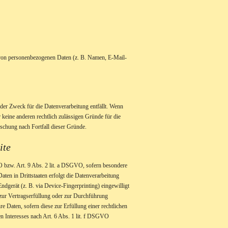
ng von personenbezogenen Daten (z. B. Namen, E-Mail-
der Zweck für die Datenverarbeitung entfällt. Wenn
 keine anderen rechtlich zulässigen Gründe für die
öschung nach Fortfall dieser Gründe.
ite
VO bzw. Art. 9 Abs. 2 lit. a DSGVO, sofern besondere
en in Drittstaaten erfolgt die Datenverarbeitung
dgerät (z. B. via Device-Fingerprinting) eingewilligt
 zur Vertragserfüllung oder zur Durchführung
e Daten, sofern diese zur Erfüllung einer rechtlichen
en Interesses nach Art. 6 Abs. 1 lit. f DSGVO