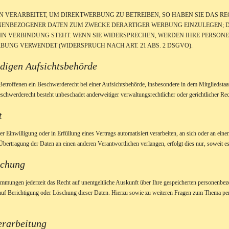
VERARBEITET, UM DIREKTWERBUNG ZU BETREIBEN, SO HABEN SIE DAS REC
ENBEZOGENER DATEN ZUM ZWECKE DERARTIGER WERBUNG EINZULEGEN; DIE
 IN VERBINDUNG STEHT. WENN SIE WIDERSPRECHEN, WERDEN IHRE PERSO
UNG VERWENDET (WIDERSPRUCH NACH ART. 21 ABS. 2 DSGVO).
ndigen Aufsichts­behörde
roffenen ein Beschwerderecht bei einer Aufsichtsbehörde, insbesondere in dem Mitgliedstaat 
chwerderecht besteht unbeschadet anderweitiger verwaltungsrechtlicher oder gerichtlicher Rec
t
er Einwilligung oder in Erfüllung eines Vertrags automatisiert verarbeiten, an sich oder an ein
Übertragung der Daten an einen anderen Verantwortlichen verlangen, erfolgt dies nur, soweit es
schung
immungen jederzeit das Recht auf unentgeltliche Auskunft über Ihre gespeicherten personenb
auf Berichtigung oder Löschung dieser Daten. Hierzu sowie zu weiteren Fragen zum Thema per
erarbeitung