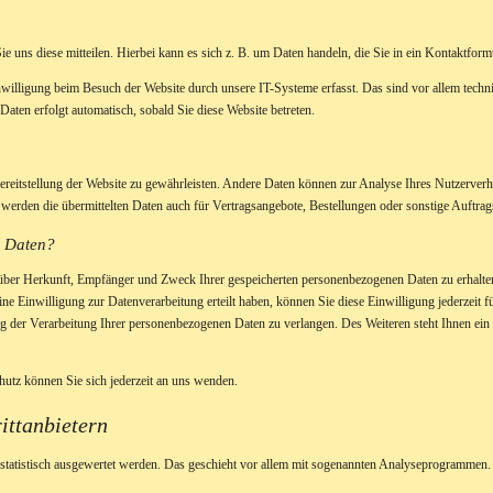
 uns diese mitteilen. Hierbei kann es sich z. B. um Daten handeln, die Sie in ein Kontaktform
illigung beim Besuch der Website durch unsere IT-Systeme erfasst. Das sind vor allem techni
Daten erfolgt automatisch, sobald Sie diese Website betreten.
 Bereitstellung der Website zu gewährleisten. Andere Daten können zur Analyse Ihres Nutzerver
erden die übermittelten Daten auch für Vertragsangebote, Bestellungen oder sonstige Auftrags
r Daten?
t über Herkunft, Empfänger und Zweck Ihrer gespeicherten personenbezogenen Daten zu erhalte
ne Einwilligung zur Datenverarbeitung erteilt haben, können Sie diese Einwilligung jederzeit 
 der Verarbeitung Ihrer personenbezogenen Daten zu verlangen. Des Weiteren steht Ihnen ein
utz können Sie sich jederzeit an uns wenden.
tt­anbietern
 statistisch ausgewertet werden. Das geschieht vor allem mit sogenannten Analyseprogrammen.