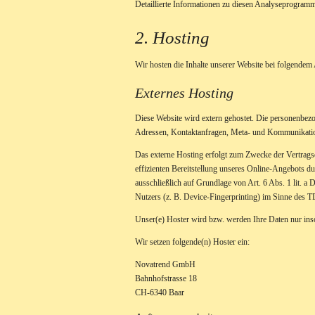
Detaillierte Informationen zu diesen Analyseprogramm
2. Hosting
Wir hosten die Inhalte unserer Website bei folgendem 
Externes Hosting
Diese Website wird extern gehostet. Die personenbezog
Adressen, Kontaktanfragen, Meta- und Kommunikations
Das externe Hosting erfolgt zum Zwecke der Vertragse
effizienten Bereitstellung unseres Online-Angebots du
ausschließlich auf Grundlage von Art. 6 Abs. 1 lit.
Nutzers (z. B. Device-Fingerprinting) im Sinne des T
Unser(e) Hoster wird bzw. werden Ihre Daten nur insow
Wir setzen folgende(n) Hoster ein:
Novatrend GmbH
Bahnhofstrasse 18
CH-6340 Baar