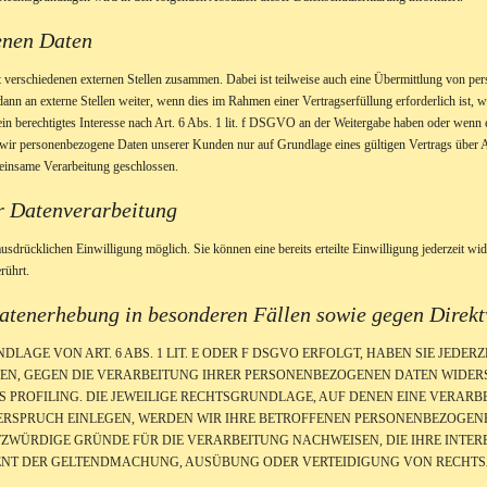
enen Daten
t verschiedenen externen Stellen zusammen. Dabei ist teilweise auch eine Übermittlung von pe
n an externe Stellen weiter, wenn dies im Rahmen einer Vertragserfüllung erforderlich ist, wen
n berechtigtes Interesse nach Art. 6 Abs. 1 lit. f DSGVO an der Weitergabe haben oder wenn 
 wir personenbezogene Daten unserer Kunden nur auf Grundlage eines gültigen Vertrags über Au
einsame Verarbeitung geschlossen.
ur Datenverarbeitung
usdrücklichen Einwilligung möglich. Sie können eine bereits erteilte Einwilligung jederzeit w
rührt.
atenerhebung in besonderen Fällen sowie gegen Direk
GE VON ART. 6 ABS. 1 LIT. E ODER F DSGVO ERFOLGT, HABEN SIE JEDERZ
EN, GEGEN DIE VERARBEITUNG IHRER PERSONENBEZOGENEN DATEN WIDERS
S PROFILING. DIE JEWEILIGE RECHTSGRUNDLAGE, AUF DENEN EINE VERARB
RSPRUCH EINLEGEN, WERDEN WIR IHRE BETROFFENEN PERSONENBEZOGENE
ZWÜRDIGE GRÜNDE FÜR DIE VERARBEITUNG NACHWEISEN, DIE IHRE INTERE
ENT DER GELTENDMACHUNG, AUSÜBUNG ODER VERTEIDIGUNG VON RECHTS