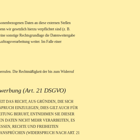
rsonenbezogenen Daten an diese externen Stellen
n wir gesetzlich hierzu verpflichtet sind (z. B.
eine sonstige Rechtsgrundlage die Datenweitergabe
ftragsverarbeitung weiter. Im Falle einer
iderrufen. Die Rechtmäßigkeit der bis zum Widerruf
twerbung (Art. 21 DSGVO)
EIT DAS RECHT, AUS GRÜNDEN, DIE SICH
PRUCH EINZULEGEN; DIES GILT AUCH FÜR
EITUNG BERUHT, ENTNEHMEN SIE DIESER
N DATEN NICHT MEHR VERARBEITEN, ES
SSEN, RECHTE UND FREIHEITEN
ANSPRÜCHEN (WIDERSPRUCH NACH ART. 21