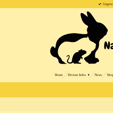
Artgerec
Zum
Hauptinhalt
springen
Home
Diverse Infos
News
Sho