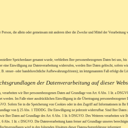
ische Person, die allein oder gemeinsam mit anderen über die Zwecke und Mittel der Verarbeitu
peziellere Speicherdauer genannt wurde, verbleiben Ihre personenbezogenen Daten bei uns, bis 
r eine Einwilligung zur Datenverarbeitung widerrufen, werden Ihre Daten gelöscht, sofern wir
. steuer- oder handelsrechtliche Aufbewahrungsfristen); im letztgenannten Fall erfolgt die L
chtsgrundlagen der Datenverarbeitung auf dieser Webs
en, verarbeiten wir Ihre personenbezogenen Daten auf Grundlage von Art. 6 Abs. 1 lit. a DSG
 werden. Im Falle einer ausdrücklichen Einwilligung in die Übertragung personenbezogener Dat
VO. Sofern Sie in die Speicherung von Cookies oder in den Zugriff auf Informationen in Ihr En
Grundlage von § 25 Abs. 1 TDDDG. Die Einwilligung ist jederzeit widerrufbar. Sind Ihre Daten
wir Ihre Daten auf Grundlage des Art. 6 Abs. 1 lit. b DSGVO. Des Weiteren verarbeiten wir Ihr
t. 6 Abs. 1 lit. c DSGVO. Die Datenverarbeitung kann ferner auf Grundlage unseres berechtigt
n Rechtsgrundlagen wird in den folgenden Absätzen dieser Datenschutzerklärung informiert.