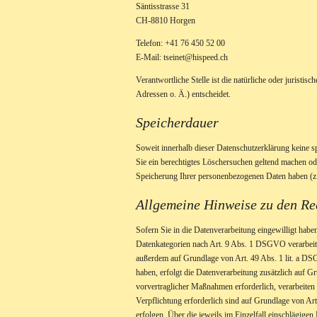
Säntisstrasse 31
CH-8810 Horgen
Telefon: +41 76 450 52 00
E-Mail: tseinet@hispeed.ch
Verantwortliche Stelle ist die natürliche oder jurist
Adressen o. Ä.) entscheidet.
Speicherdauer
Soweit innerhalb dieser Datenschutzerklärung keine s
Sie ein berechtigtes Löschersuchen geltend machen ode
Speicherung Ihrer personenbezogenen Daten haben (z. B
Allgemeine Hinweise zu den Re
Sofern Sie in die Datenverarbeitung eingewilligt hab
Datenkategorien nach Art. 9 Abs. 1 DSGVO verarbeitet
außerdem auf Grundlage von Art. 49 Abs. 1 lit. a DSG
haben, erfolgt die Datenverarbeitung zusätzlich auf 
vorvertraglicher Maßnahmen erforderlich, verarbeiten 
Verpflichtung erforderlich sind auf Grundlage von Ar
erfolgen. Über die jeweils im Einzelfall einschlägige