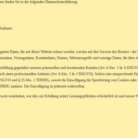
en finden Sie in der folgenden Datenschutzerklärung.
Anbieter:
enen Daten, die auf dieser Website erfasst werden, werden auf den Servern des Hosters / der H
daten, Vertragsdaten, Kontaktdaten, Namen, Websitezugriffe und sonstige Daten, die über ei
rfüllung gegenüber unseren potenziellen und bestehenden Kunden (Art. 6 Abs. 1 lit. b DSGVO)
rch einen professionellen Anbieter (Art. 6 Abs. 1 lit. f DSGVO). Sofern eine entsprechende Ei
 a DSGVO und § 25 Abs. 1 TDDDG, soweit die Einwilligung die Speicherung von Cookies oder 
DDDG umfasst. Die Einwilligung ist jederzeit widerrufbar.
eit verarbeiten, wie dies zur Erfüllung seiner Leistungspflichten erforderlich ist und unsere