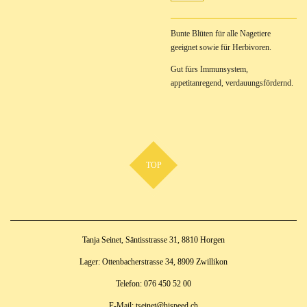
Bunte Blüten für alle Nagetiere
geeignet sowie für Herbivoren.
Gut fürs Immunsystem,
appetitanregend, verdauungsfördernd.
TOP
Tanja Seinet, Säntisstrasse 31, 8810 Horgen
Lager: Ottenbacherstrasse 34, 8909 Zwillikon
Telefon: 076 450 52 00
E-Mail: tseinet@hispeed.ch