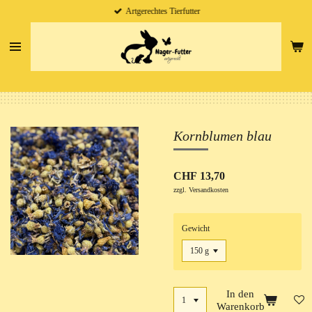
Artgerechtes Tierfutter
Zum
Hauptinhalt
springen
Kornblumen blau
CHF 13,70
zzgl. Versandkosten
Gewicht
In den
Warenkorb