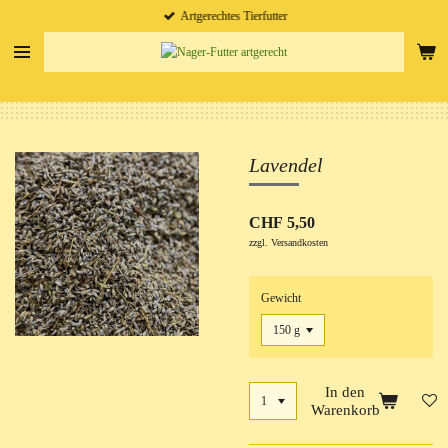
Artgerechtes Tierfutter
Zum
Hauptinhalt
springen
Lavendel
CHF 5,50
zzgl. Versandkosten
Gewicht
In den
Warenkorb