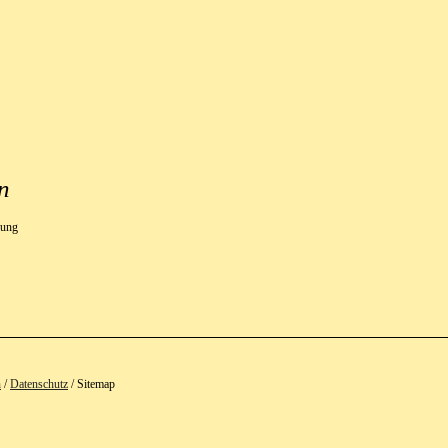
n
sung
n
/
Datenschutz
/ Sitemap