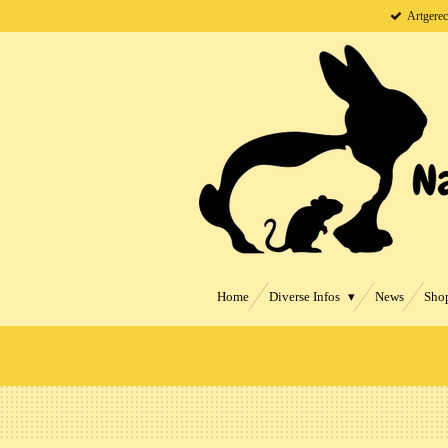
Artgerec
Zum
Hauptinhalt
springen
Home
Diverse Infos
News
Sho