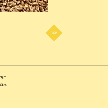
TOP
Horgen
illikon