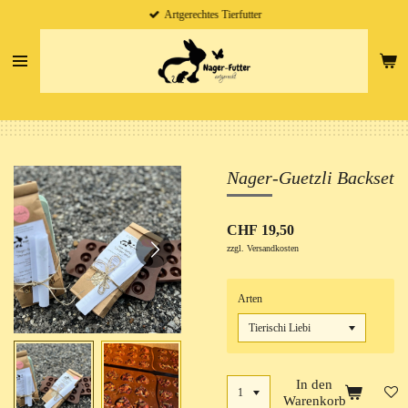
Artgerechtes Tierfutter
Zum
Hauptinhalt
springen
Nager-Guetzli Backset
CHF 19,50
zzgl. Versandkosten
Arten
In den
Warenkorb